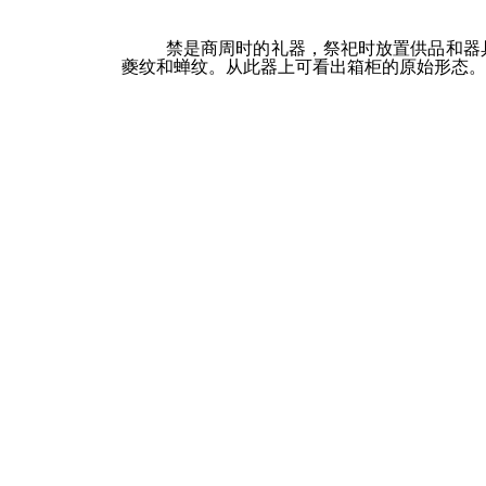
禁是商周时的礼器，祭祀时放置供品和器具的
夔纹和蝉纹。从此器上可看出箱柜的原始形态。