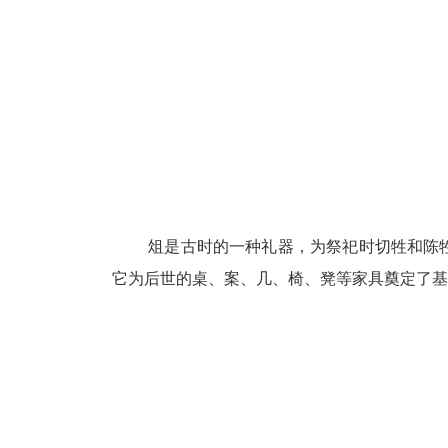
俎是古时的一种礼器，为祭祀时切牲和陈牲之
它为后世的桌、案、几、椅、凳等家具奠定了基