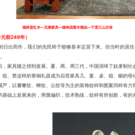
福林堂红木—无漆家具—缅甸花梨木精品—千里江山沙发
元前249年）
出而作，我们的先民终于能够基本定居下来。但当时的居住
。
家具随之得到发展。夏、商、周三代，中国演绎了奴隶制社
、禁这样的青铜礼器成为后世家具几、案、桌、箱、橱的母
，以饕餮纹、蝉纹、云纹等为主的装饰纹样和图案同样有力
础上发展来的，用篾编织，技术熟练，纹样有所创新，有的并