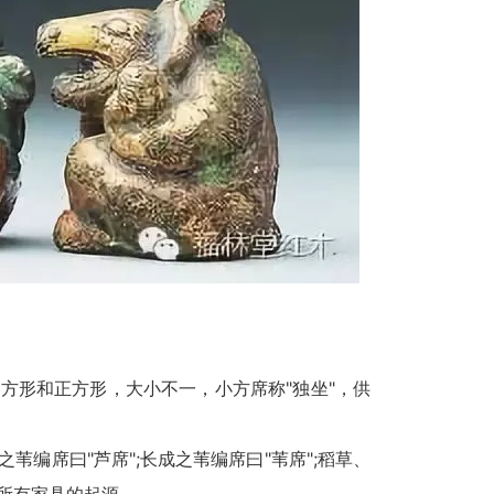
形和正方形，大小不一，小方席称"独坐"，供
席曰"芦席";长成之苇编席曰"苇席";稻草、