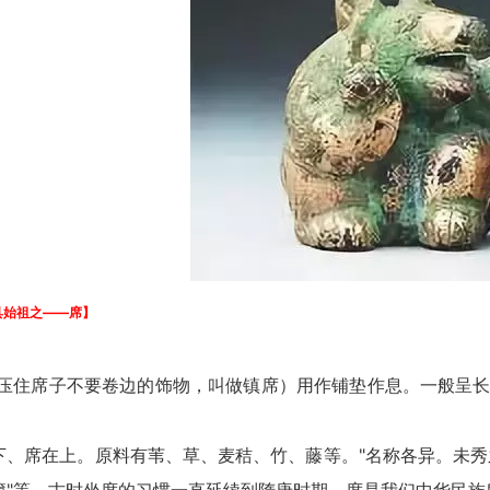
具始祖之——席】
席子不要卷边的饰物，叫做镇席）用作铺垫作息。一般呈长方
席在上。原料有苇、草、麦秸、竹、藤等。"名称各异。未秀之苇编