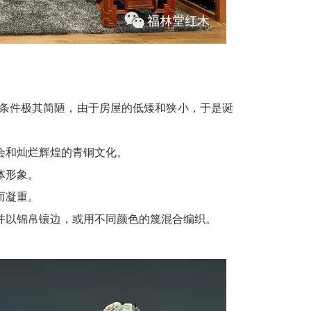
条件极其简陋，由于房屋的低矮和狭小，于是诞
会和灿烂辉煌的青铜文化。
体形象。
而凝重。
以锦帛镶边，或用不同颜色的篾混合编织。