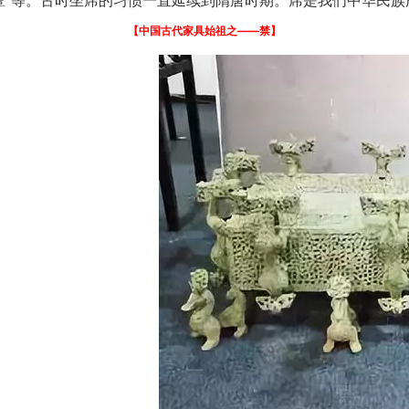
席曰"簟"等。古时坐席的习惯一直延续到隋唐时期。席是我们中华民
【中国古代家具始祖之——禁】