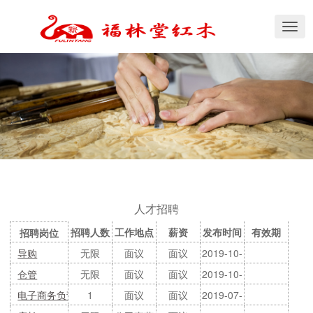
切
换
导
航
人才招聘
招聘人数
工作地点
薪资
发布时间
有效期
招聘岗位
导购
无限
面议
面议
2019-10-
(天)
仓管
无限
面议
面议
2019-10-
30
电子商务负责人
1
面议
面议
2019-07-
30